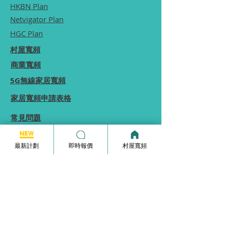
HKBN Plan
Netvigator Plan
HGC Plan
村屋寬頻
商業寬頻
5G無線家居寬頻
家居寬頻申請表格
常見問題
使用條款
最新計劃
即時報價
村屋寬頻
本網站為一個分享平台, 本網站分享的服務計劃
內容, 均由本網站向相關電訊商街站銷售員查詢
及提供, 本網站不保證於網站內顯示的服務計劃
內容均完全準確.
本網站內所顯示的計劃內容等資訊僅能供
參考,
實際收費及優惠由供應商決定.
如你發現本網站分享的服務計劃內容有錯誤, 歡