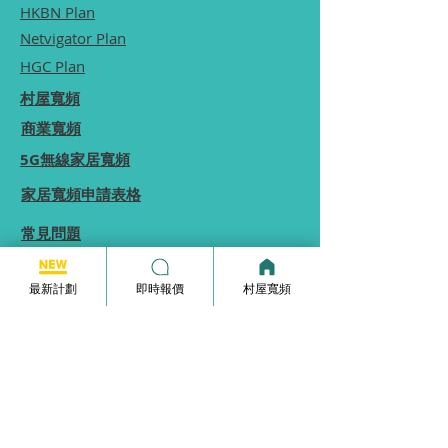
HKBN Plan
Netvigator Plan
HGC Plan
村屋寬頻
商業寬頻
5G無線家居寬頻
家居寬頻申請表格
常見問題
使用條款
最新計劃
即時報價
村屋寬頻
本網站為一個分享平台, 本網站分享的服務計劃
內容, 均由本網站向相關電訊商街站銷售員查詢
及提供, 本網站不保證於網站內顯示的服務計劃
內容均完全準確.
本網站內所顯示的計劃內容等資訊僅能供
參考,
實際收費及優惠由供應商決定.
如你發現本網站分享的服務計劃內容有錯誤, 歡