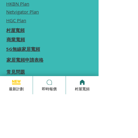
HKBN Plan
Netvigator Plan
HGC Plan
村屋寬頻
商業寬頻
5G無線家居寬頻
家居寬頻申請表格
常見問題
使用條款
最新計劃
即時報價
村屋寬頻
本網站為一個分享平台, 本網站分享的服務計劃
內容, 均由本網站向相關電訊商街站銷售員查詢
及提供, 本網站不保證於網站內顯示的服務計劃
內容均完全準確.
本網站內所顯示的計劃內容等資訊僅能供
參考,
實際收費及優惠由供應商決定.
如你發現本網站分享的服務計劃內容有錯誤, 歡