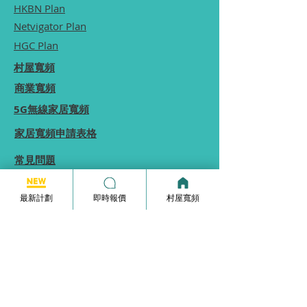
HKBN Plan
Netvigator Plan
HGC Plan
村屋寬頻
商業寬頻
5G無線家居寬頻
家居寬頻申請表格
常見問題
使用條款
最新計劃
即時報價
村屋寬頻
本網站為一個分享平台, 本網站分享的服務計劃
內容, 均由本網站向相關電訊商街站銷售員查詢
及提供, 本網站不保證於網站內顯示的服務計劃
內容均完全準確.
本網站內所顯示的計劃內容等資訊僅能供
參考,
實際收費及優惠由供應商決定.
如你發現本網站分享的服務計劃內容有錯誤, 歡