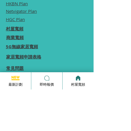
HKBN Plan
Netvigator Plan
HGC Plan
村屋寬頻
商業寬頻
5G無線家居寬頻
家居寬頻申請表格
常見問題
使用條款
最新計劃
即時報價
村屋寬頻
本網站為一個分享平台, 本網站分享的服務計劃
內容, 均由本網站向相關電訊商街站銷售員查詢
及提供, 本網站不保證於網站內顯示的服務計劃
內容均完全準確.
本網站內所顯示的計劃內容等資訊僅能供
參考,
實際收費及優惠由供應商決定.
如你發現本網站分享的服務計劃內容有錯誤, 歡