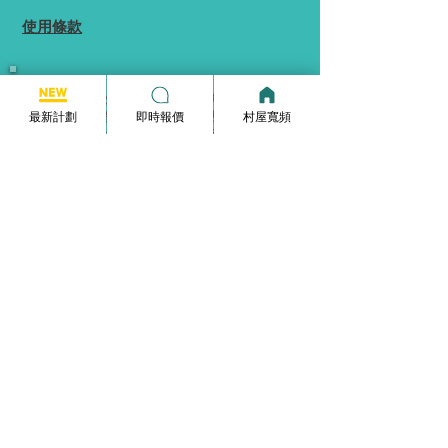
使用條款
本網站為一個分享平台, 本網站分享的服務計劃
最新計劃
即時報價
村屋寬頻
內容, 均由本網站向相關電訊商街站銷售員查詢
及提供, 本網站不保證於網站內顯示的服務計劃
內容均完全準確.
本網站內所顯示的計劃內容等資訊僅能供
參考,
實際收費及優惠由供應商決定.
如你發現本網站分享的服務計劃內容有錯誤, 歡
迎你聯絡本網站更正.
本網站內分享的圖片並不是相關電訊商的圖片或
商標, 本網站內分享的圖片跟相關電訊商並沒有
任何直接關係, 圖片只用作表達相關優惠資訊.
若您發現計劃有任何更新或與事實不符的情況，
請隨時透過以下電子郵件地址向我們的網站提供
反饋：
info@broadband-pricequote.com
。
我們將非常樂意接受您的寶貴意見。
使用條款
Terms & Conditions