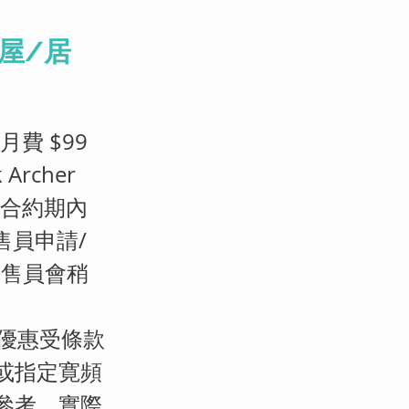
公屋/居
月費 $99
rcher
 ✅合約期內
售員申請/
銷售員會稍
(優惠受條款
裝或指定寛頻
供參考，實際