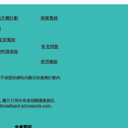
頻月費計劃
商業寬頻
頻
家居寬頻
常見問題
頻申請表格
使用條款
網站不保證於網站內顯示的服務計劃內
 圖片只用作表達相關優惠資訊.
@broadband-pricequote.com
。
免責聲明