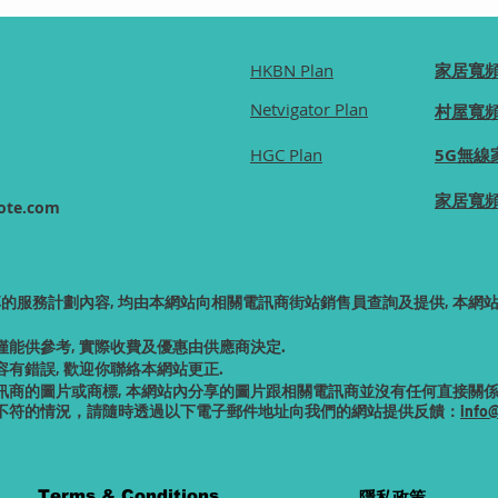
HKBN Plan
家居寬
Netvigator Plan
村屋寬
HGC Plan
5G無線
家居寬
ote.com
享的服務計劃內容, 均由本網站向相關電訊商街站銷售員查詢及提供, 本
僅能供
參考, 實際收費及優惠由供應商決定.
有錯誤, 歡迎你聯絡本網站更正.
商的圖片或商標, 本網站內分享的圖片跟相關電訊商並沒有任何直接關係,
不符的情況，請隨時透過以下電子郵件地址向我們的網站提供反饋：
info
。
Terms & Conditions
隱私政策