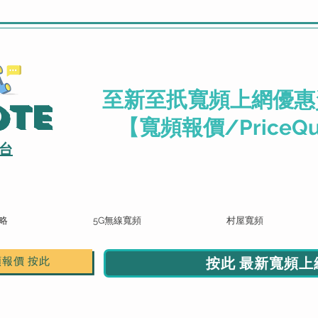
.
至新至扺寬頻上網優惠
ote
【寬頻報價/PriceQu
台
略
5G無線寬頻
村屋寬頻
按此 最新寬頻上網
頻報價 按此