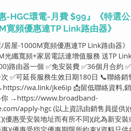
惠-HGC環電-月費 $99』《特選
0M寛頻優惠連TP Link路由器》
居屋-1000M寛頻優惠連TP Link路由器》 
0M光纖寬頻+家居電話連增值服務 送TP Link A
1200)路由器一個 ✅免安裝費 ✅36個月合約
次 ✅可延長服務生效日期180日 📞聯絡銷
→
https://wa.link/jke6ip
📩留低聯絡資料,
你 →
https://www.broadband-
e.com/apply-hgc
(以上資訊由銷售員提供)
)(優惠受安裝地址而有所不同)(此為新安
惠)(優惠受指定優惠期限所約束)(資料只