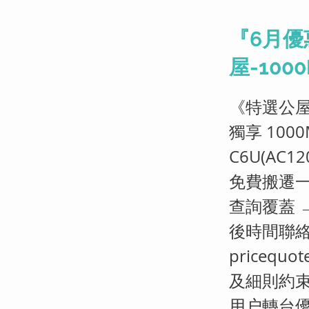
『6月優
屋-100
《特選公屋/
獨享 100
C6U(AC
免費搬遷一
查詢覆蓋 
後時間聯絡
pricequot
及細則約束
用户轉台優