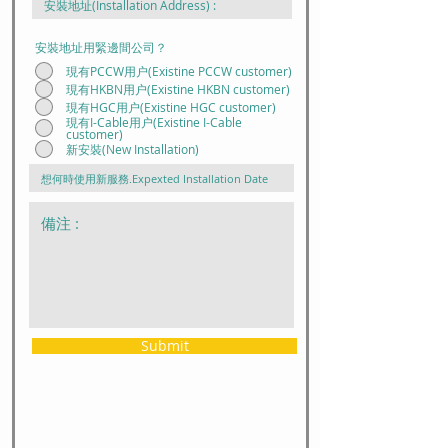
安裝地址用緊邊間公司？
現有PCCW用户(Existine PCCW customer)
現有HKBN用户(Existine HKBN customer)
現有HGC用户(Existine HGC customer)
現有I-Cable用户(Existine I-Cable
customer)
新安裝(New Installation)
Submit