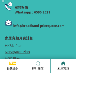
寬頻報價
Whatsapp :
6590 2521
info@broadband-pricequote.com
家居寬頻月費計劃
HKBN Plan
Netvigator Plan
HGC Plan
村屋寬頻
最新計劃
即時報價
村屋寬頻
商業寬頻
5G無線家居寬頻
家居寬頻申請表格
常見問題
使用條款