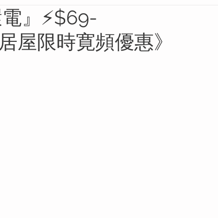
電』⚡$69-
屋/居屋限時寛頻優惠》