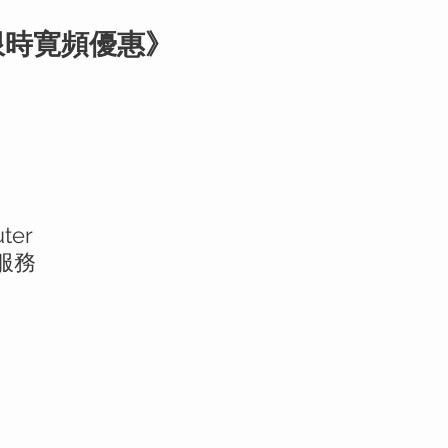
限時寛頻優惠》
ter
r服務