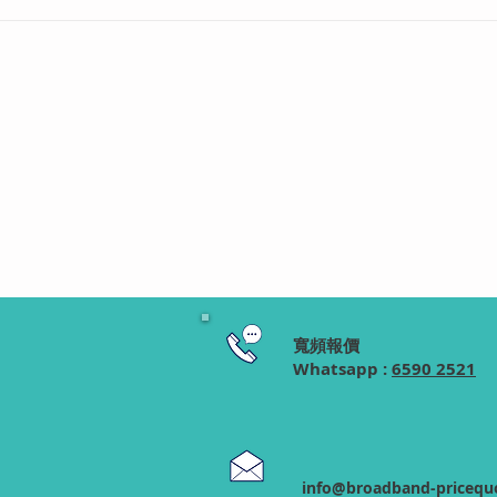
【2026 暑假留學生/短期租客
【HGC 寬
福利】HGC 12個月短約寬頻大
惠】$75 盡享
解構：$109起免安裝費、合約
屋，限時申
靈活不中伏
驗！
寬頻報價
Whatsapp :
6590 2521
info@broadband-pricequ