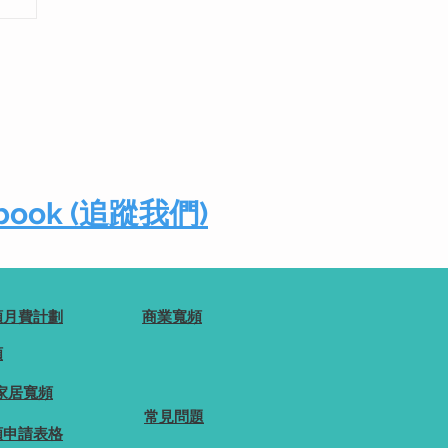
寬
cebook (追蹤我們)
頻月費計劃
商業寬頻
頻
家居寬頻
常見問題
頻申請表格