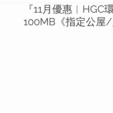
『11月優惠︱HGC環
100MB《指定公