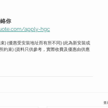
聯絡你
uote.com/apply-hgc
束) (優惠受安裝地址而有所不同) (此為新安裝或
所約束) (資料只供參考，實際收費及優惠由供應
查