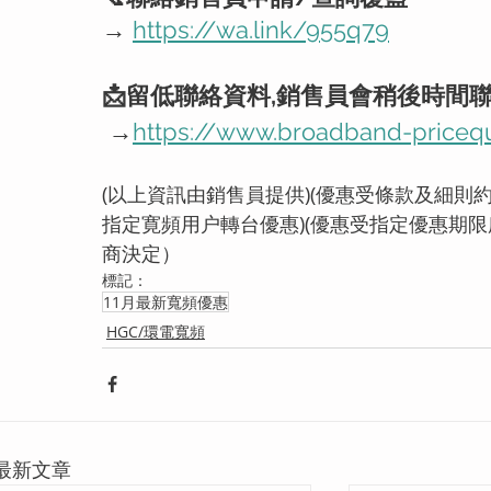
→ 
https://wa.link/955q79
📩留低聯絡資料,銷售員會稍後時間
 →
h
ttps://www.broadband-priceq
(以上資訊由銷售員提供)
(優惠受條款及細則約
指定寛頻用户轉台優惠)(優惠受指定優惠期限
商決定）
標記：
11月最新寬頻優惠
HGC/環電寬頻
最新文章