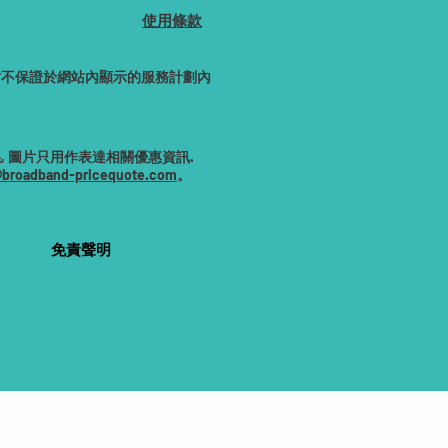
使用條款
網站不保證於網站內顯示的服務計劃內
 圖片只用作表達相關優惠資訊.
@broadband-pricequote.com
。
免責聲明