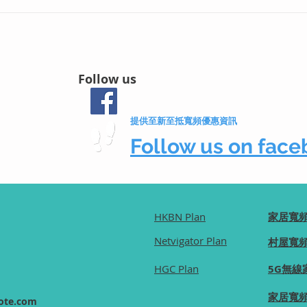
頻公屋居屋專屬優
HGC環電 全新 2500M 光纖
 1000M 光纖入
頻計劃詳解｜36個月合約
請即享極速上網體
$139／24個月合約$159｜配
備Wi-Fi 7技術免安裝費
Follow us
提供至新至抵寬頻優惠資訊
Follow us on fa
HKBN Plan
家居寬
Netvigator Plan
村屋寬
HGC Plan
5G無線
家居寬
ote.com