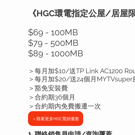
《HGC環電指定公屋/居屋
$69 - 100MB
$79 - 500MB
$89 - 1000MB
＞每月加$10/送TP Link AC1200 Rou
＞每月加$20/送24個月MYTVsupe
＞豁免安裝費
＞合約期36個月
＞合約期內免費搬遷一次
＞觀看更多HGC寬頻優惠
📞
聯絡銷售員申請/查詢覆蓋