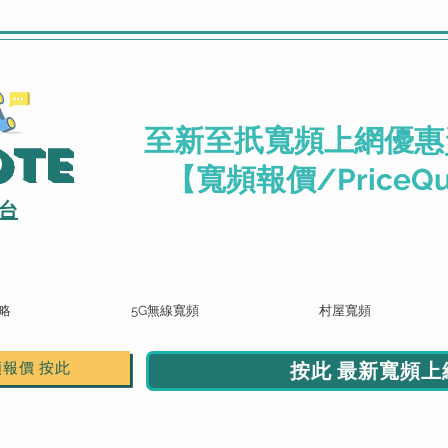
.
至新至扺寬頻上網優惠
ote
【寬頻報價/PriceQu
台
略
5G無線寬頻
村屋寬頻
按此 最新寬頻上網
頻報價 按此