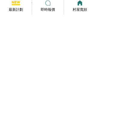
撰寫留言......
【HGC 寬頻公屋居屋專屬
HGC環電 全新 2
優惠】$75 盡享 1000M 光
纖寬頻計劃詳解｜
最新計劃
即時報價
村屋寬頻
纖入屋，限時申請即享極
合約$139／24
速上網體驗！
$159｜配備Wi-
安裝費
Follow us on facebook (追蹤我們)
提供至新至抵寬頻優惠資訊
Follow us
寬頻報價
Whatsapp :
6590 2521