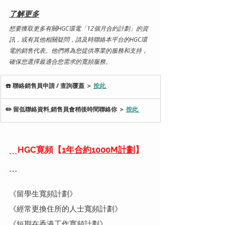
了解更多
想要獲取更多有關HGC環電「12個月合約計劃」的資
訊，或有其他相關疑問，請及時聯絡本平台的HGC環
電的銷售代表。他們將為您提供專業的服務和支持，
確保您選擇最適合您需求的寬頻服務。
​☎️ 聯絡銷售員申請 / 查詢覆蓋 ＞ 
按此 
✏️ 留低聯絡資料,銷售員會稍後時間聯絡你 ＞ 
按此
﹍HGC寛頻【
1年合約1000M計劃
】
﹍
《留學生寬頻計劃》
《經常更換住所的人士寬頻計劃》
《短期在香港工作寬頻計劃》