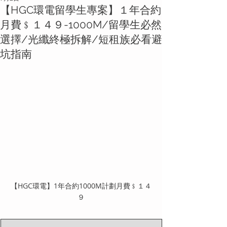
【HGC環電留學生專案】１年合約
月費﹩１４９-1000M/留學生必然
選擇/光纖終極拆解/短租族必看避
坑指南
【HGC環電】1年合約1000M計劃月費﹩１４
９