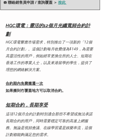
​☎️ 聯絡銷售員申請 / 查詢覆蓋 ＞ 
按此 
HGC環電：靈活的12個月光纖寬頻合約計
劃
HGC環電響應市場需求，特別推出了一項新的「12個
月合約計劃」。這個計劃每月收費僅為$149，為需要
高靈活性的用戶，例如經常更換住所的人士、短期在
香港工作的專業人士，以及來港留學的學生，提供了
理想的網絡解決方案。
合約期內免費搬遷一次
如果搬到冇覆蓋地方可以取消合約。
短期合約，長期享受
這項12個月合約計劃特別適合那些不希望或無法承諾
長期合約的用戶，同時需要穩定可靠的高速上網服
務。無論是視頻會議、在線學習還是娛樂串流，這個
計劃都能夠滿足您的需求。