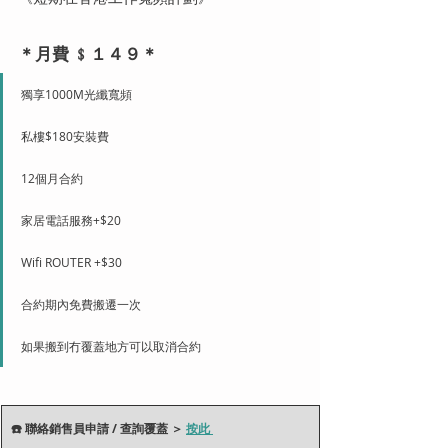
＊月費 ﹩１４９＊
獨享1000M光纖寬頻
私樓$180安裝費
12個月合約
家居電話服務+$20
Wifi ROUTER +$30
合約期內免費搬遷一次
如果搬到冇覆蓋地方可以取消合約
​☎️ 聯絡銷售員申請 / 查詢覆蓋 ＞ 
按此 