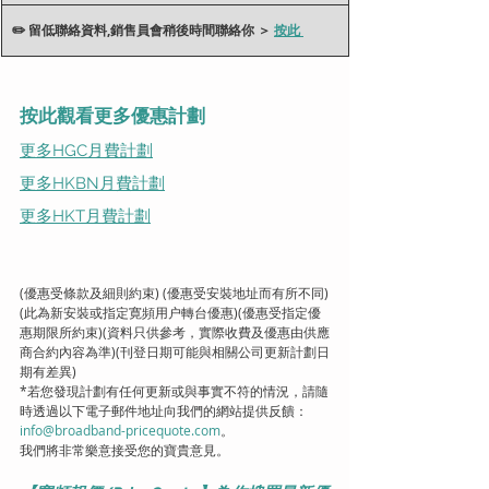
✏️ 留低聯絡資料,銷售員會稍後時間聯絡你 ＞ 
按此
按此觀看更多優惠計劃
更多HGC月費計劃
更多HKBN月費計劃
更多HKT月費計劃
(優惠受條款及細則約束) (優惠受安裝地址而有所不同)
(此為新安裝或指定寛頻用户轉台優惠)(優惠受指定優
惠期限所約束)(資料只供參考，實際收費及優惠由供應
商合約內容為準)(刊登日期可能與相關公司更新計劃日
期有差異)
*若您發現計劃有任何更新或與事實不符的情況，請隨
時透過以下電子郵件地址向我們的網站提供反饋：
info@broadband-pricequote.com
。
我們將非常樂意接受您的寶貴意見。