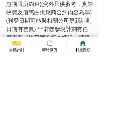
惠期限所約束)(資料只供參考，實際
收費及優惠由供應商合約內容為準)
(刊登日期可能與相關公司更新計劃
日期有差異) **若您發現計劃有任
何更新或與事實不符的情況，請隨
時透過以下電子郵件地址向我們的
最新計劃
即時報價
村屋寬頻
網站提供反饋：
info@broadband-
pricequote.com
。 我們將非常樂
意接受您的寶貴意見。