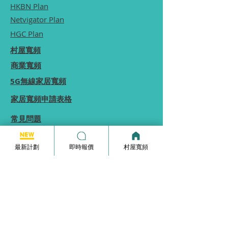
HKBN Plan
Netvigator Plan
HGC Plan
村屋寬頻
商業寬頻
5G無線家居寬頻
家居寬頻申請表格
常見問題
使用條款
最新計劃
即時報價
村屋寬頻
本網站為一個分享平台, 本網站分享的服務計劃
內容, 均由本網站向相關電訊商街站銷售員查詢
及提供, 本網站不保證於網站內顯示的服務計劃
內容均完全準確.
本網站內所顯示的計劃內容等資訊僅能供
參考,
實際收費及優惠由供應商決定.
如你發現本網站分享的服務計劃內容有錯誤, 歡