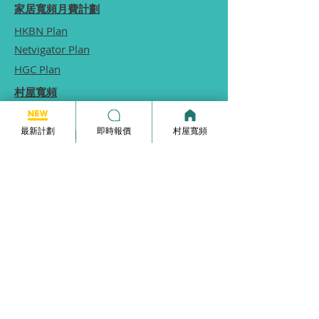
家居寬頻月費計劃
HKBN Plan
Netvigator Plan
HGC Plan
村屋寬頻
商業寬頻
最新計劃
即時報價
村屋寬頻
5G無線家居寬頻
家居寬頻申請表格
常見問題
使用條款
本網站為一個分享平台, 本網站分享的服務計劃
內容, 均由本網站向相關電訊商街站銷售員查詢
及提供, 本網站不保證於網站內顯示的服務計劃
內容均完全準確.
本網站內所顯示的計劃內容等資訊僅能供
參考,