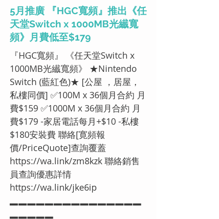
5月推廣 『HGC寬頻』推出《任
天堂Switch x 1000MB光纎寬
頻》月費低至$179
『HGC寬頻』 《任天堂Switch x
1000MB光纎寬頻》 ★Nintendo
Switch (藍紅色)★ [公屋 ，居屋，
私樓同價] ✅100M x 36個月合約 月
費$159 ✅1000M x 36個月合約 月
費$179 -家居電話每月+$10 -私樓
$180安裝費 聯絡[寛頻報
價/PriceQuote]查詢覆蓋
https://wa.link/zm8kzk
聯絡銷售
員查詢優惠詳情
https://wa.link/jke6ip
▂▂▂▂▂▂▂▂▂▂▂▂▂▂▂
▂▂▂▂▂