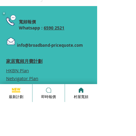
寬頻報價
Whatsapp :
6590 2521
info@broadband-pricequote.com
家居寬頻月費計劃
HKBN Plan
Netvigator Plan
HGC Plan
村屋寬頻
最新計劃
即時報價
村屋寬頻
商業寬頻
5G無線家居寬頻
家居寬頻申請表格