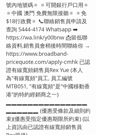
號內地號碼🔅 🔅可開銀行戶口用🔅
🔅中國 澳門 免費無限接聽🔅 🔅免
$18行政費🔅 📞聯絡銷售員申請及
查詢
5444-4174
Whatsapp ➡️
https://wa.link/y00bnw
📩留低聯
絡資料,銷售員會稍後時間聯絡你 →
https://www.broadband-
pricequote.com/apply-cmhk
已認
證有線寬頻銷售員Rex Yue (本人
為"有線寬頻"員工, 員工編號
MTB051, "有線寬頻"是"中國移動香
港"的特約經銷商之一)
▂▂▂▂▂▂▂▂▂▂▂▂▂▂▂
▂▂▂▂▂▂ (優惠受條款及細則約
束)(優惠受指定優惠期限所約束) (以
上資訊由已認證有線寬頻銷售員