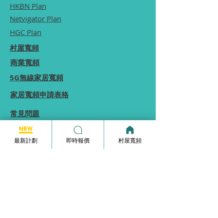
HKBN Plan
Netvigator Plan
HGC Plan
村屋寬頻
商業寬頻
5G無線家居寬頻
家居寬頻申請表格
常見問題
使用條款
最新計劃
即時報價
村屋寬頻
本網站為一個分享平台, 本網站分享的服務計劃
內容, 均由本網站向相關電訊商街站銷售員查詢
及提供, 本網站不保證於網站內顯示的服務計劃
內容均完全準確.
本網站內所顯示的計劃內容等資訊僅能供
參考,
實際收費及優惠由供應商決定.
如你發現本網站分享的服務計劃內容有錯誤, 歡