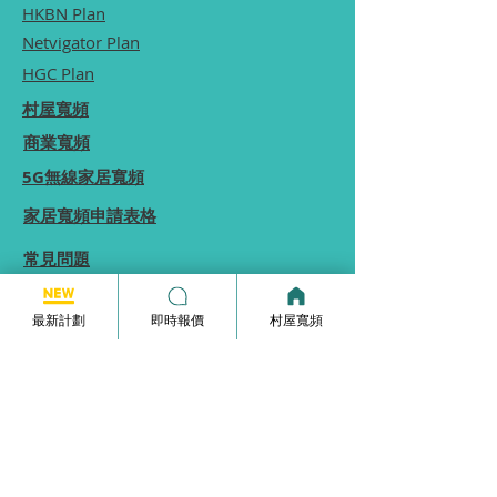
HKBN Plan
Netvigator Plan
HGC Plan
村屋寬頻
商業寬頻
5G無線家居寬頻
家居寬頻申請表格
常見問題
使用條款
最新計劃
即時報價
村屋寬頻
本網站為一個分享平台, 本網站分享的服務計劃
內容, 均由本網站向相關電訊商街站銷售員查詢
及提供, 本網站不保證於網站內顯示的服務計劃
內容均完全準確.
本網站內所顯示的計劃內容等資訊僅能供
參考,
實際收費及優惠由供應商決定.
如你發現本網站分享的服務計劃內容有錯誤, 歡