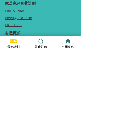
家居寬頻月費計劃
HKBN Plan
Netvigator Plan
HGC Plan
村屋寬頻
商業寬頻
最新計劃
即時報價
村屋寬頻
5G無線家居寬頻
家居寬頻申請表格
常見問題
使用條款
本網站為一個分享平台, 本網站分享的服務計劃
內容, 均由本網站向相關電訊商街站銷售員查詢
及提供, 本網站不保證於網站內顯示的服務計劃
內容均完全準確.
本網站內所顯示的計劃內容等資訊僅能供
參考,