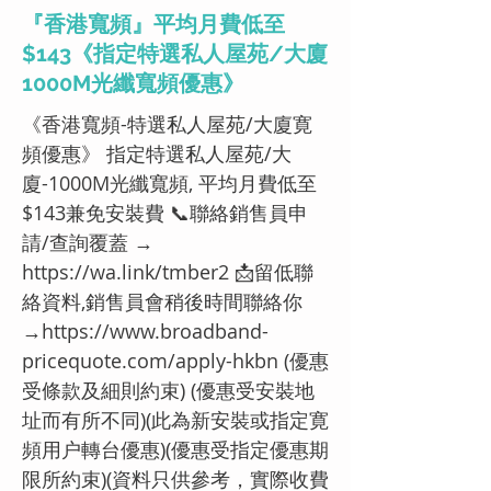
『香港寬頻』平均月費低至
$143《指定特選私人屋苑/大廈
1000M光纖寬頻優惠》
《香港寬頻-特選私人屋苑/大廈寛
頻優惠》 指定特選私人屋苑/大
廈-1000M光纖寬頻, 平均月費低至
$143兼免安裝費 📞聯絡銷售員申
請/查詢覆蓋 →
https://wa.link/tmber2
📩留低聯
絡資料,銷售員會稍後時間聯絡你
→
https://www.broadband-
pricequote.com/apply-hkbn
(優惠
受條款及細則約束) (優惠受安裝地
址而有所不同)(此為新安裝或指定寛
頻用户轉台優惠)(優惠受指定優惠期
限所約束)(資料只供參考，實際收費