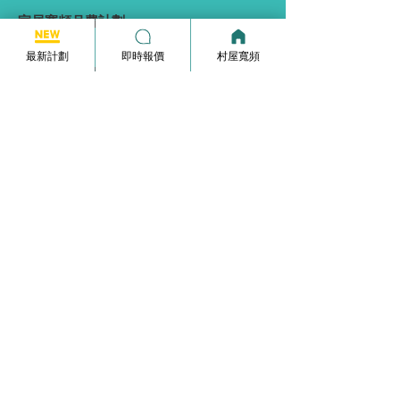
家居寬頻月費計劃
HKBN Plan
最新計劃
即時報價
村屋寬頻
Netvigator Plan
HGC Plan
村屋寬頻
商業寬頻
5G無線家居寬頻
家居寬頻申請表格
常見問題
使用條款
本網站為一個分享平台, 本網站分享的服務計劃
內容, 均由本網站向相關電訊商街站銷售員查詢
及提供, 本網站不保證於網站內顯示的服務計劃
內容均完全準確.