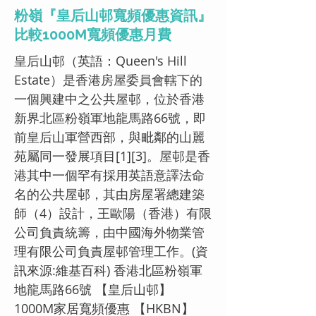
粉嶺『皇后山邨寬頻優惠資訊』
比較1000M寬頻優惠月費
皇后山邨（英語：Queen's Hill
Estate）是香港房屋委員會轄下的
一個興建中之公共屋邨，位於香港
新界北區粉嶺軍地龍馬路66號，即
前皇后山軍營西部，與毗鄰的山麗
苑屬同一發展項目[1][3]。屋邨是香
港其中一個罕有採用英語意譯法命
名的公共屋邨，其由房屋署總建築
師（4）設計，王歐陽（香港）有限
公司負責統籌，由中國海外物業管
理有限公司負責屋邨管理工作。(資
訊來源:維基百科) 香港北區粉嶺軍
地龍馬路66號 【皇后山邨】
1000M家居寬頻優惠 【HKBN】