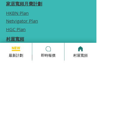
家居寬頻月費計劃
HKBN Plan
Netvigator Plan
HGC Plan
村屋寬頻
商業寬頻
最新計劃
即時報價
村屋寬頻
5G無線家居寬頻
家居寬頻申請表格
常見問題
使用條款
本網站為一個分享平台, 本網站分享的服務計劃
內容, 均由本網站向相關電訊商街站銷售員查詢
及提供, 本網站不保證於網站內顯示的服務計劃
內容均完全準確.
本網站內所顯示的計劃內容等資訊僅能供
參考,