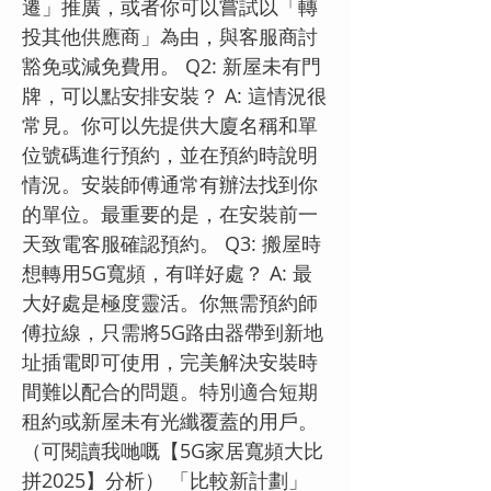
遷」推廣，或者你可以嘗試以「轉
投其他供應商」為由，與客服商討
豁免或減免費用。 Q2: 新屋未有門
牌，可以點安排安裝？ A: 這情況很
常見。你可以先提供大廈名稱和單
位號碼進行預約，並在預約時說明
情況。安裝師傅通常有辦法找到你
的單位。最重要的是，在安裝前一
天致電客服確認預約。 Q3: 搬屋時
想轉用5G寬頻，有咩好處？ A: 最
大好處是極度靈活。你無需預約師
傅拉線，只需將5G路由器帶到新地
址插電即可使用，完美解決安裝時
間難以配合的問題。特別適合短期
租約或新屋未有光纖覆蓋的用戶。
（可閱讀我哋嘅【5G家居寬頻大比
拼2025】分析） 「比較新計劃」