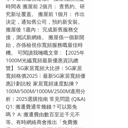
時間表 搬屋前 2個月： 查舊約、研
究新址覆蓋。 搬屋前 1個月： 作出
決定，通知舊公司，預約新安裝。
搬屋後 1週內： 完成新舊服務交
接，測試新網絡。 搬屋係一個新開
始，亦係檢視你寬頻服務嘅最佳時
機。 可閱讀我哋嘅文章 : 【2025年
1000M光纎寬頻最新優惠資訊總
覽】 5G家居寬頻大比拼︱5G家居
寬頻格價2025︱最新5G家居寬頻優
惠計劃比較 家居寬頻速度點揀？
100M/500M/1000M/2500M適用分
析︱2025選購指南 常見問題 (Q&A)
Q1: 搬遷費通常幾錢？可以豁免
嗎？ A: 搬遷費由數百至近千元不
等。有時網絡商會推出「免費搬