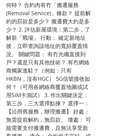
何時？ 合約內有冇「搬遷服務
(Removal Service)」條款？ 提前解
約的罰款是多少？ 搬遷費大約是多
少？ 2. 評估新屋環境：第二步，了
解新「戰場」 行動： 確定新地址
後，立即查詢該地址的寬頻覆蓋情
況。 關鍵問題： 有冇光纖直接到
戶？還是只有其他技術？ 有冇網絡
商獨家進駐？（例如：只有
HKBN，沒有HGC） 5G信號接收如
何？（可用各網絡商覆蓋地圖或試
用SIM卡測試） 3. 作出關鍵決定：
第三步，三大選擇點揀？ 選擇一：
【沿用舊服務，辦理搬遷】 好處：
無需提前解約，無罰款。 壞處： 可
能需要支付搬遷費，且無法享受新