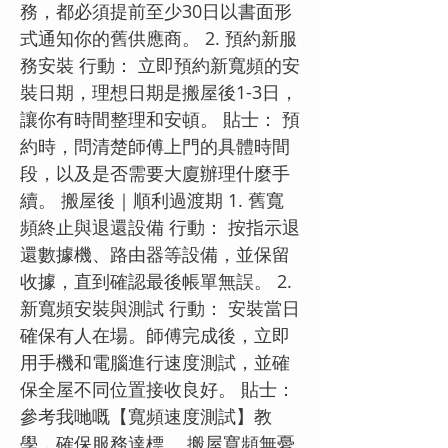
務，都必須提前至少30日以書面形
式通知你的舊供應商。 2. 預約新服
務安裝 行動： 立即預約新寬頻的安
裝日期，理想日期是搬屋後1-3日，
讓你有時間整理和安頓。 貼士： 預
約時，問清楚師傅上門的具體時間
段，以及是否需要大廈辦理什麼手
續。 搬屋後｜順利過渡期 1. 舊寬
頻終止與退還設備 行動： 按指示退
還數據機、路由器等設備，並保留
收據，直到確認最後帳單無誤。 2.
新寬頻安裝與測試 行動： 安裝當日
確保有人在場。師傅完成後，立即
用手機和電腦進行速度測試，並確
保全屋不同位置接收良好。 貼士：
參考我哋嘅【寬頻速度測試】教
學，確保服務達標。 搬屋寬頻無憂