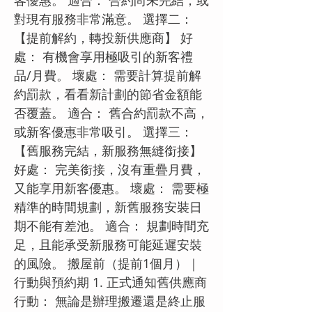
客優惠。 適合： 合約尚未完結，或
對現有服務非常滿意。 選擇二：
【提前解約，轉投新供應商】 好
處： 有機會享用極吸引的新客禮
品/月費。 壞處： 需要計算提前解
約罰款，看看新計劃的節省金額能
否覆蓋。 適合： 舊合約罰款不高，
或新客優惠非常吸引。 選擇三：
【舊服務完結，新服務無縫銜接】
好處： 完美銜接，沒有重疊月費，
又能享用新客優惠。 壞處： 需要極
精準的時間規劃，新舊服務安裝日
期不能有差池。 適合： 規劃時間充
足，且能承受新服務可能延遲安裝
的風險。 搬屋前（提前1個月）｜
行動與預約期 1. 正式通知舊供應商
行動： 無論是辦理搬遷還是終止服