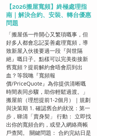
【2026搬屋寬頻】終極處理指
南｜解決合約、安裝、轉台優惠
問題
「搬屋係一件開心又繁瑣嘅事，但
好多人都會忘記妥善處理寬頻，導
致新屋入伙後要過一段『與世隔
絕』嘅日子。點樣可以完美銜接新
舊寬頻？提前解約會唔會罰到出
血？等我哋『寬頻報
價/PriceQuote』為你提供清晰嘅
時間表同步驟，助你輕鬆過渡。」
搬屋前（理想提前1-2個月）｜規劃
與決策期 1. 確認舊合約狀況：第一
步，睇清「賣身契」 行動： 立即找
出你的寬頻合約，或登入網絡商帳
戶查閱。 關鍵問題： 合約完結日是