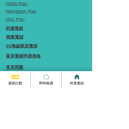
HKBN Plan
Netvigator Plan
HGC Plan
村屋寬頻
商業寬頻
5G無線家居寬頻
家居寬頻申請表格
常見問題
使用條款
最新計劃
即時報價
村屋寬頻
本網站為一個分享平台, 本網站分享的服務計劃
內容, 均由本網站向相關電訊商街站銷售員查詢
及提供, 本網站不保證於網站內顯示的服務計劃
內容均完全準確.
本網站內所顯示的計劃內容等資訊僅能供
參考,
實際收費及優惠由供應商決定.
如你發現本網站分享的服務計劃內容有錯誤, 歡