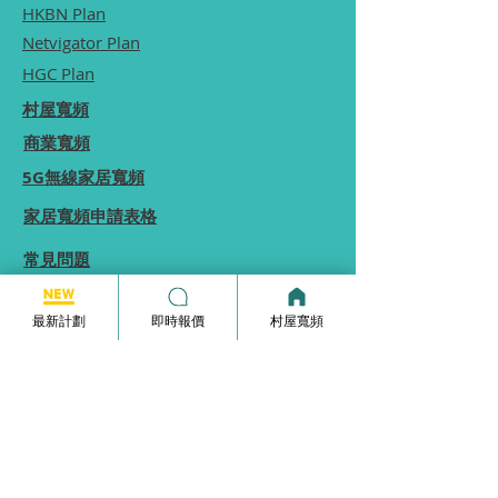
HKBN Plan
Netvigator Plan
HGC Plan
村屋寬頻
商業寬頻
5G無線家居寬頻
家居寬頻申請表格
常見問題
使用條款
最新計劃
即時報價
村屋寬頻
本網站為一個分享平台, 本網站分享的服務計劃
內容, 均由本網站向相關電訊商街站銷售員查詢
及提供, 本網站不保證於網站內顯示的服務計劃
內容均完全準確.
本網站內所顯示的計劃內容等資訊僅能供
參考,
實際收費及優惠由供應商決定.
如你發現本網站分享的服務計劃內容有錯誤, 歡