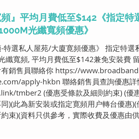
頻』平均月費低至$142《指定特
1000M光纖寬頻優惠》
-特選私人屋苑/大廈寛頻優惠》 指定特選
0M光纖寬頻, 平均月費低至$142兼免安裝費
會有銷售員聯絡你
https://www.broadband
e.com/apply-hkbn
聯絡銷售員查詢優惠詳
.link/tmber2
(優惠受條款及細則約束) (優
同)(此為新安裝或指定寛頻用户轉台優惠)
約束)(資料只供參考，實際收費及優惠由供