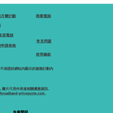
頻月費計劃
商業寬頻
頻
家居寬頻
常見問題
頻申請表格
使用條款
網站不保證於網站內顯示的服務計劃內
 圖片只用作表達相關優惠資訊.
@broadband-pricequote.com
。
免責聲明