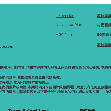
HKBN Plan
家居寬
Netvigator Plan
村屋寬
HGC Plan
5G無線
家居寬
ote.com
享的服務計劃內容, 均由本網站向相關電訊商街站銷售員查詢及提供, 本
僅能供
參考, 實際收費及優惠由供應商決定.
有錯誤, 歡迎你聯絡本網站更正.
商的圖片或商標, 本網站內分享的圖片跟相關電訊商並沒有任何直接關係,
不符的情況，請隨時透過以下電子郵件地址向我們的網站提供反饋：
info
。
Terms & Conditions
隱私政策