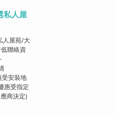
選私人屋
私人屋苑/大
 留低聯絡資
-
情
惠受安裝地
(優惠受指定
應商決定)