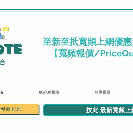
.
至新至扺寬頻上網優惠
ote
【寬頻報價/PriceQu
台
略
5G無線寬頻
村屋寬頻
按此 最新寬頻上網
頻報價 按此