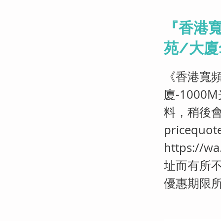
『香港寬
苑/大廈
《香港寬頻
廈-100
料，稍後
pricequot
https://wa
址而有所不
優惠期限所