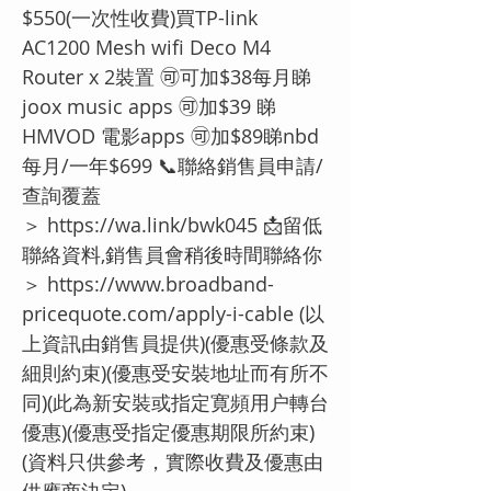
$550(一次性收費)買TP-link
AC1200 Mesh wifi Deco M4
Router x 2裝置 🉑可加$38每月睇
joox music apps 🉑加$39 睇
HMVOD 電影apps 🉑加$89睇nbd
每月/一年$699 📞聯絡銷售員申請/
查詢覆蓋
＞
https://wa.link/bwk045
📩留低
聯絡資料,銷售員會稍後時間聯絡你
＞
https://www.broadband-
pricequote.com/apply-i-cable
(以
上資訊由銷售員提供)(優惠受條款及
細則約束)(優惠受安裝地址而有所不
同)(此為新安裝或指定寛頻用户轉台
優惠)(優惠受指定優惠期限所約束)
(資料只供參考，實際收費及優惠由