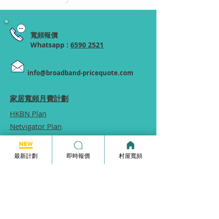
寬頻報價
Whatsapp :
6590 2521
info@broadband-pricequote.com
家居寬頻月費計劃
HKBN Plan
Netvigator Plan
HGC Plan
村屋寬頻
最新計劃
即時報價
村屋寬頻
商業寬頻
5G無線家居寬頻
家居寬頻申請表格