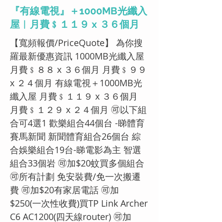
『有線電視』＋1000MB光纖入
屋︱月費﹩１１９ x ３６個月
【寬頻報價/PriceQuote】 為你搜
羅最新優惠資訊 1000MB光纖入屋
月費﹩８８ x ３６個月 月費﹩９９
x ２４個月 有線電視＋1000MB光
纖入屋 月費﹩１１９ x ３６個月
月費﹩１２９ x ２４個月 🉑以下組
合可4選1 歡樂組合44個台 -睇體育
賽馬新聞 新聞體育組合26個台 綜
合娛樂組合19台-睇電影為主 智選
組合33個岩 🉑加$20蚊買多個組合
🉑所有計劃 免安裝費/免一次搬遷
費 🉑加$20有家居電話 🉑加
$250(一次性收費)買TP Link Archer
C6 AC1200(四天線router) 🉑加