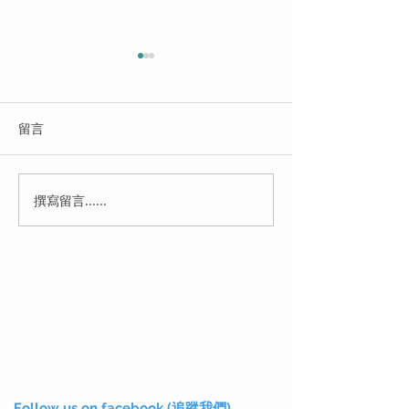
留言
撰寫留言......
【有線寬頻1000M】公居
【經濟200M寬
屋月費 ﹩６８︱私樓月費
頻200MB優惠
$48
﹩８８
Follow us on facebook (追蹤我們)