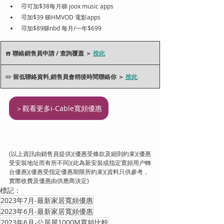
🉑可加$38每月睇 joox music apps
🉑加$39 睇HMVOD 電影apps
🉑加$89睇nbd 每月/一年$699
☎️ 
聯絡銷售員申請 / 查詢覆蓋 ＞ 
按此
✏️ 
留低聯絡資料,銷售員會稍後時間聯絡你 
＞ 
按此
＞觀看更多i-Cable寬頻優惠
(以上資訊由銷售員提供)(優惠受條款及細則約束)(優惠
受安裝地址而有所不同)(此為新安裝或指定寛頻用户轉
台優惠)(優惠受指定優惠期限所約束)(資料只供參考，
實際收費及優惠由供應商決定)
標記：
2023年7月-最新家居寬頻優惠
2023年6月-最新家居寬頻優惠
2023年6月-公居屋1000M寬頻比較