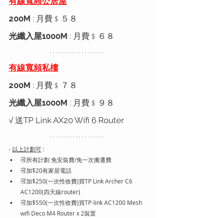
有線寬頻公居屋
200M
 : 月費﹩５８ 
光纖入屋
1000M
 : 月費﹩６８
有線寬頻私樓
200M
 : 月費﹩７８ 
光纖入屋
1000M
 : 月費﹩９８
√ 送TP Link AX20 Wifi 6 Router
- 
以上計劃可
 :
🉑所有計劃 免安裝費/免一次搬遷費
🉑加$20有家居電話
🉑加$250(一次性收費)買TP Link Archer C6 
AC1200(四天線router)
🉑加$550(一次性收費)買TP-link AC1200 Mesh 
wifi Deco M4 Router 
x 2裝置