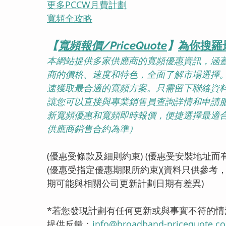
更多PCCW月費計劃
寬頻全攻略
【
寬頻報價/PriceQuote
】
為你搜羅
本網站提供多家供應商的寬頻優惠資訊，涵
商的價格、速度和特色，全面了解市場選擇
速獲取最合適的寬頻方案。只需留下聯絡資
讓您可以直接與專業銷售員查詢詳情和申請
新寬頻優惠和寬頻即時報價，便捷選擇最適
供應商銷售合約為準）
(優惠受條款及細則約束) (優惠受安裝地址而
(優惠受指定優惠期限所約束)(資料只供參考
期可能與相關公司更新計劃日期有差異)
*若您發現計劃有任何更新或與事實不符的
提供反饋：
info@broadband-pricequote.c