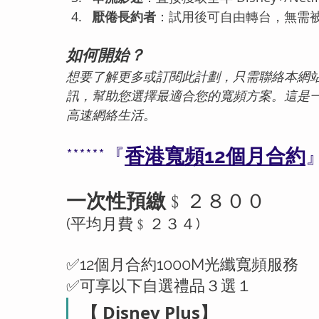
厭倦長約者
：試用後可自由轉台，無需被綁
如何開始？
想要了解更多或訂閱此計劃，只需聯絡
本網
訊，幫助您選擇最適合您的寬頻方案。這是
高速網絡生活。
******『
香港寬頻12個月合約
』
一次性預繳
﹩２８００
(平均月費﹩２３４)
✅12個月合約1000M光纖寬頻服務
✅可享以下自選禮品３選１
【 Disney Plus】