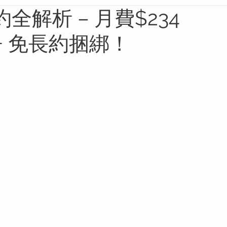
全解析 – 月費$234
ix + 免長約捆綁！