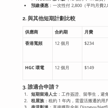
預繳優惠
：一次性付 2,800（平均月費
2. 與其他短期計劃比較
供應商
合約期
月費
香港寬頻
12 個月
$234
HGC 環電
12 個月
$149
3. 誰適合申請？
短期留港人士
：工作簽證、留學生，避
租屋族
：租約 1 年內，需靈活搬遷的用
串流影迷
：直接獲取全年 Disney+/Ne