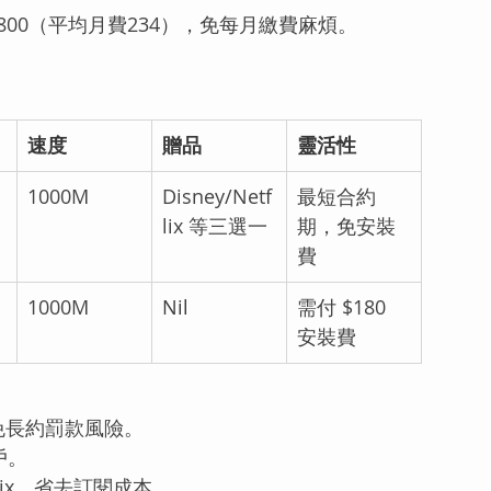
2,800（平均月費234），免每月繳費麻煩。
速度
贈品
靈活性
1000M
Disney/Netf
最短合約
lix 等三選一
期，免安裝
費
1000M
Nil
需付 $180 
安裝費
免長約罰款風險。
戶。
tflix，省去訂閱成本。