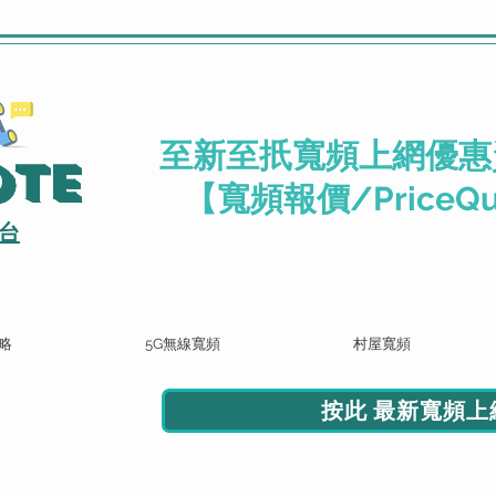
.
至新至扺寬頻上網優惠
ote
【寬頻報價/PriceQu
台
略
5G無線寬頻
村屋寬頻
按此 最新寬頻上網
頻報價 按此