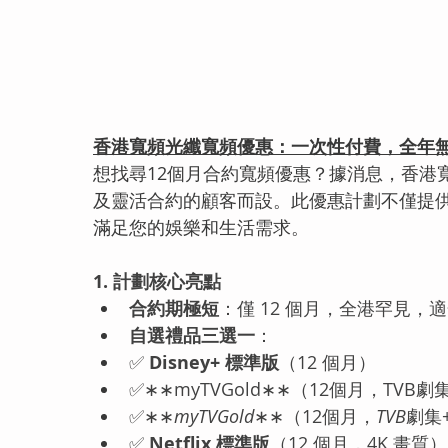
香港寬頻光纖寬頻優惠：一次性付費，全年
想找尋12個月合約寬頻優惠？據消息，香港
及靈活合約的顧客而設。此優惠計劃不僅提
滿足您的娛樂和生活需求。
1. 計劃核心亮點
合約期極短
：僅 12 個月，全港罕見
自選禮品三選一
：
✅ 
Disney+ 標準版
（12 個月）
✅∗∗myTVGold∗∗（12個月，TVB
✅∗∗
myTVGold
∗∗（12個月，
TVB
劇集
✅ 
Netflix 標準版
（12 個月，4K 畫質）