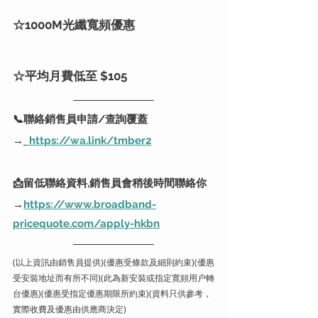
☆1000M光纖寬頻優惠
☆
平均月費低至 $105 
📞
聯絡銷售員申請/查詢覆蓋
→
https://wa.link/tmber2
📩留低聯絡資料,銷售員會稍後時間聯絡你
→
https://www.broadband-
pricequote.com/apply-hkbn
(以上資訊由銷售員提供)(優惠受條款及細則約束)(優惠
受安裝地址而有所不同)(此為新安裝或指定寛頻用户轉
台優惠)(優惠受指定優惠期限所約束)(資料只供參考，
實際收費及優惠由供應商決定)