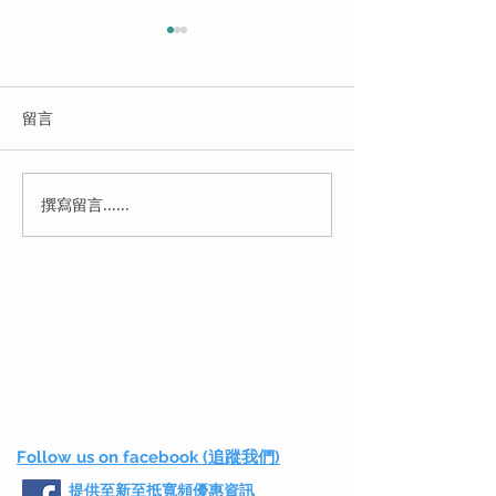
留言
撰寫留言......
HKBN手機月費計劃2026
【2026 村屋寬
比較︱『$82-45GB』
纖入屋 vs 5G 
『$125-60GB』邊個Plan
邊個先係村屋性
最抵？
王？(附HKBN
較)
Follow us on facebook (追蹤我們)
提供至新至抵寬頻優惠資訊