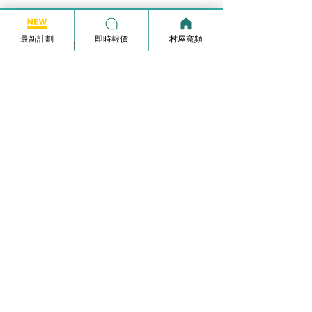
最新計劃
即時報價
村屋寬頻
寬頻報價
Whatsapp :
6590 2521
info@broadband-pricequote.com
家居寬頻月費計劃
HKBN Plan
Netvigator Plan
HGC Plan
村屋寬頻
商業寬頻
5G無線家居寬頻
家居寬頻申請表格
常見問題