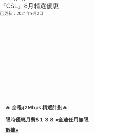
『CSL』8月精選優惠
已更新：
2021年9月2日
🔥 
全程42Mbps 精選計劃
🔥
限時優惠月費$１３８ ●全速任用無限
數據●