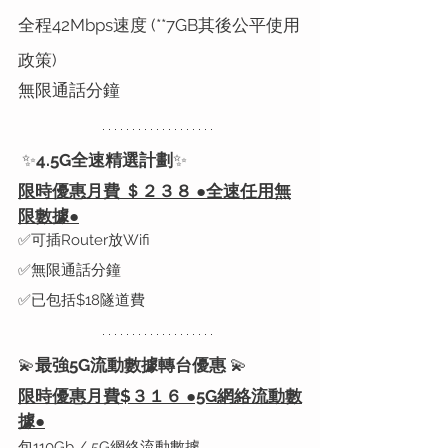
全程42Mbps速度 (**7GB
其後公平使用
政策)
無限通話分鐘
✨
4.5G全速精選計劃
✨
限時優惠月費 ＄２３８ ●全速任用無
限數據●
✅可插Router放Wifi
✅無限通話分鐘
✅已包括$18隧道費
💫
最強5G流動數據轉台優惠 
💫
限時優惠月費$３１６ ●5G網絡流動數
據
●
包110Gb / 5G網絡流動數據