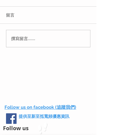
留言
撰寫留言......
【HKBN vs HGC 一年合
【2026 寬頻轉
約寬頻大比拼 2026】｜12
全】揀 Plan 落 
個月短約邊間更抵？留學
裝後起計、舊公司 
生/短期租客必睇終極指南
Form 與家居
︱一次性預繳送影視，還
- 避伏指南
是純月繳最划算？
Follow us on facebook (追蹤我們)
提供至新至抵寬頻優惠資訊
Follow us