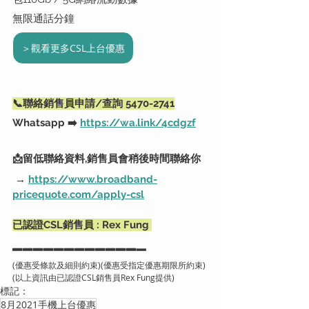
無限通話分鐘
＞觀看更多CSL上台優惠
📞聯絡銷售員申請/查詢 5470-2741
Whatsapp ➡️ 
https://wa.link/4cdgzf
📩留低聯絡資料,銷售員會稍後時間聯絡你
 → 
https://www.broadband-
pricequote.co
m/apply-c
sl
已認證CSL銷售員 : Rex Fung 
▂▂▂▂▂▂▂▂▂▂▂▂
▂
(優惠受條款及細則約束)(優惠受指定優惠期限所約束)
(以上資訊由已認證CSL銷售員Rex Fung提供)
標記：
8月2021手機上台優惠