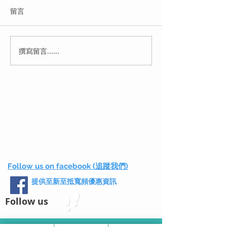
留言
撰寫留言......
【HKBN vs HGC 一年合
【2026 寬頻轉
約寬頻大比拼 2026】｜12
全】揀 Plan 落 
個月短約邊間更抵？留學
裝後起計、舊公司 
生/短期租客必睇終極指南
Form 與家居
︱一次性預繳送影視，還
- 避伏指南
是純月繳最划算？
Follow us on facebook (追蹤我們)
提供至新至抵寬頻優惠資訊
Follow us