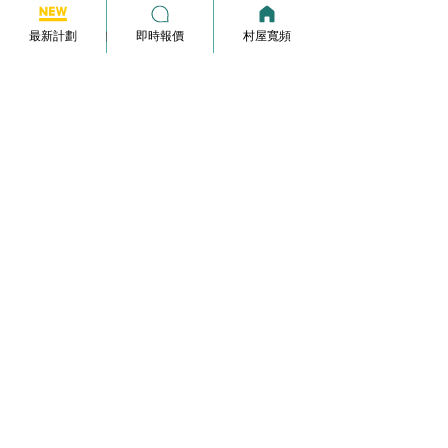
寬頻報價
最新計劃
即時報價
村屋寬頻
Whatsapp :
6590 2521
info@broadband-pricequote.com
家居寬頻月費計劃
HKBN Plan
Netvigator Plan
HGC Plan
村屋寬頻
商業寬頻
5G無線家居寬頻
家居寬頻申請表格
常見問題