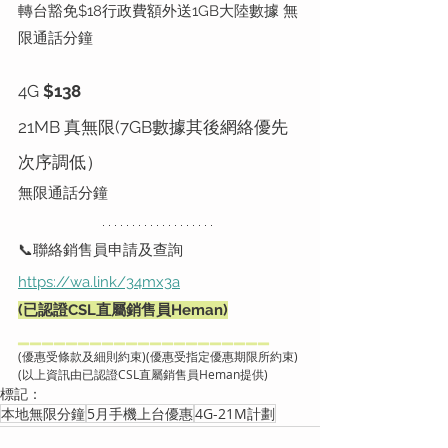
轉台豁免$18行政費額外送1GB大陸數據 無
限通話分鐘
4G 
$138 
21MB 真無限(7GB數據其後網絡優先
次序調低）
無限通話分鐘
📞聯絡銷售員申請及查詢
https://wa.link/34mx3a
(已認證CSL直屬銷售員Heman)
▂▂▂▂▂▂▂▂▂▂▂▂▂▂▂▂▂▂▂▂▂
(優惠受條款及細則約束)(優惠受指定優惠期限所約束)
(以上資訊由已認證CSL直屬銷售員Heman提供)
標記：
本地無限分鐘
5月手機上台優惠
4G-21M計劃