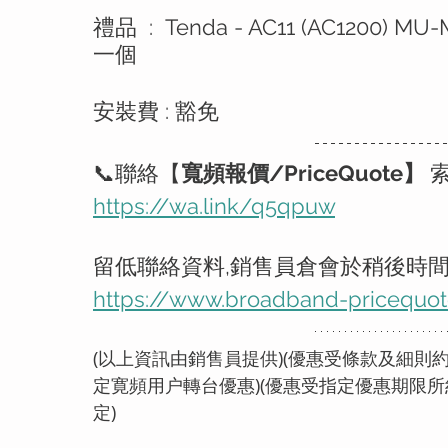
禮品  :  Tenda - AC11 (AC1200) MU-
一個
安裝費 : 豁免
📞聯絡【
寬頻報價/PriceQuote】 
https://wa.link/q5qpuw
留低聯絡資料,銷售員倉會於稍後時
https://www.broadband-pricequot
(以上資訊由銷售員提供)(優惠受條款及細則約
定寛頻用户轉台優惠)(優惠受指定優惠期限所
定)