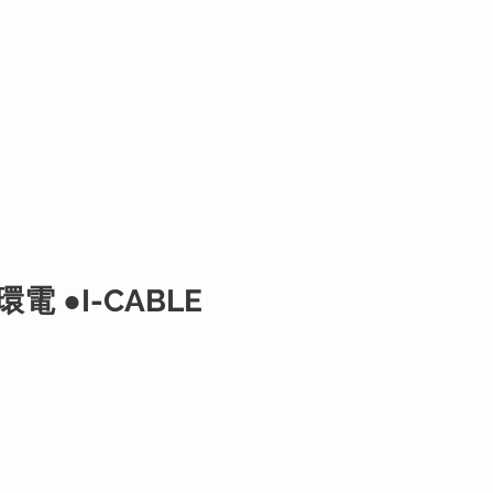
電 ●I-CABLE