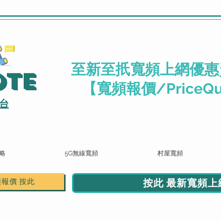
.
至新至扺寬頻上網優惠
ote
【寬頻報價/PriceQu
台
略
5G無線寬頻
村屋寬頻
按此 最新寬頻上網
頻報價 按此