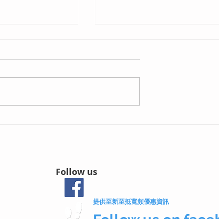
假留學生/短期租客
HKBN手機月費計劃2026比
12個月短約寬頻大
︱『$82-45GB』 『$125-
9起免安裝費、合約
60GB』邊個Plan最抵？
Follow us
提供至新至抵寬頻優惠資訊