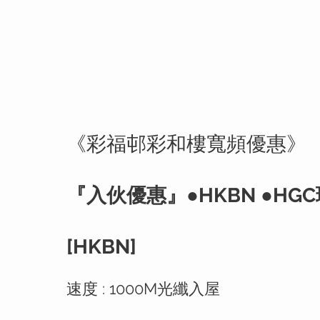
《彩福邨彩和樓寬頻優惠》
『入伙優惠』●HKBN ●HGC環
[HKBN]
速度 : 1000M光纖入屋