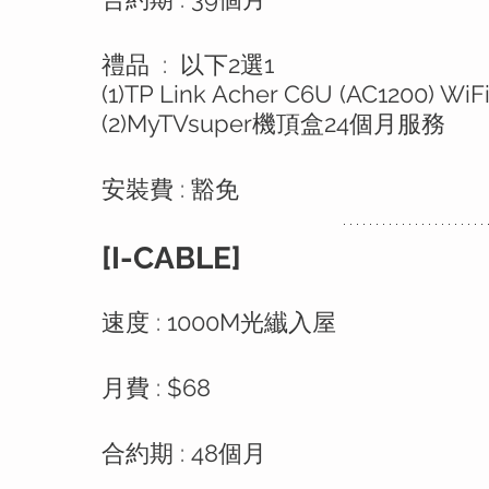
禮品  :  以下2選1
(1)TP Link Acher C6U (AC1200) Wi
(2)MyTVsuper機頂盒24個月服務
安裝費 : 豁免
[I-CABLE]
速度 : 1000M光纎入屋
月費 : $68
合約期 : 48個月