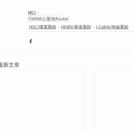
標記：
1000M
公屋
包Router
HGC/環電寬頻
HKBN/香港寬頻
I-Cable/有線寬頻
最新文章