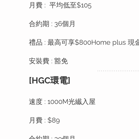
月費 :  平均低至$105
合約期 : 36個月
禮品 : 最高可享$800Home plus 現
安裝費 : 豁免
[HGC環電]
速度 : 1000M光纎入屋
月費 : $89 
合約期 : 39個月