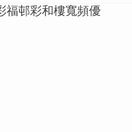
彩福邨彩和樓寬頻優