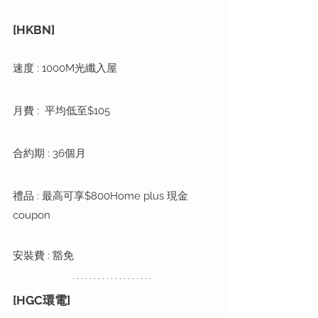
[HKBN]
速度 : 1000M光纖入屋
月費 :  平均低至$105
合約期 : 36個月
禮品 : 最高可享$800Home plus 現金
coupon
安裝費 : 豁免
[HGC環電]