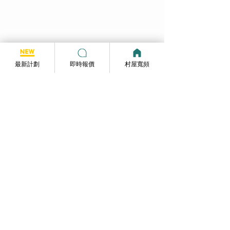
約寬頻大解構：$109起免
『$125-60GB』
安裝費、合約靈活不中伏
最抵？
最新計劃
即時報價
村屋寬頻
Follow us on facebook (追蹤我們)
提供至新至抵寬頻優惠資訊
Follow us
寬頻報價
Whatsapp :
6590 2521
info@broadband-pricequote.com