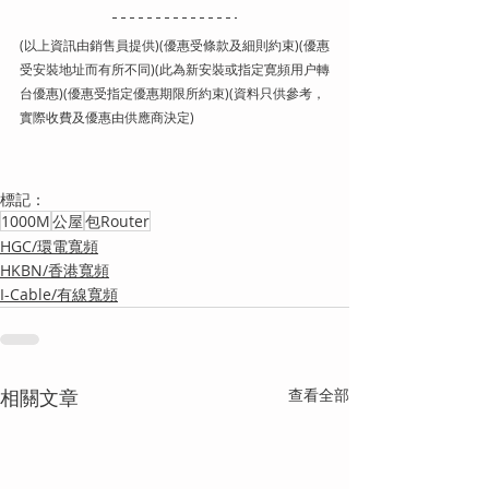
(以上資訊由銷售員提供)(優惠受條款及細則約束)(優惠
受安裝地址而有所不同)(此為新安裝或指定寛頻用户轉
台優惠)(優惠受指定優惠期限所約束)(資料只供參考，
實際收費及優惠由供應商決定)
標記：
1000M
公屋
包Router
HGC/環電寬頻
HKBN/香港寬頻
I-Cable/有線寬頻
相關文章
查看全部