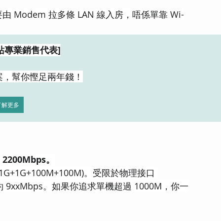
Modem 拉多條 LAN 線入房，唔係單靠 Wi-
站專業銷售代表]
案，幫你慳足兩年錢！
了解更多
2200Mbps。
和 (1G+1G+100M+100M)。受限於物理接口 
示約 9xxMbps。如果你追求單機超過 1000M，你一