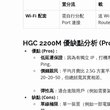
置分流
載
Wi-Fi 配套
需自行分配 
送 Wi-
Port 連接
Route
HGC 2200M 優缺點分析 (Pros
優點 (Pros)：
低延遲保證
：因為有獨立 IP，打機專線
Ping。
價錢親民
：平均月費比 2.5G 方案平
20−20−50，但總頻寬其實相若。
彈性高
：適合進階用戶（例如需要架設私人
缺點 (Cons)：
單線極限
：單一裝置（例如一部電腦）