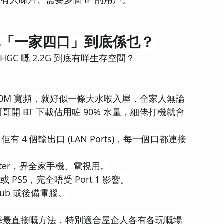
G 嘅「一家四口」到底係乜？
，HGC 嘅 2.2G 到底有咩生存空間？
 2500M 寬頻，就好似一條大水喉入屋，全家人無論
 BT 下載佔用咗 90% 水量，細佬打機就會
佢有 4 個輸出口 (LAN Ports)，每一個口都連接
Router，畀全家手機、電視用。
 或 PS5，完全唔受 Port 1 影響。
ub 或後備電腦。
塞最直接嘅方法，特別適合屋企人各有各玩嘅場