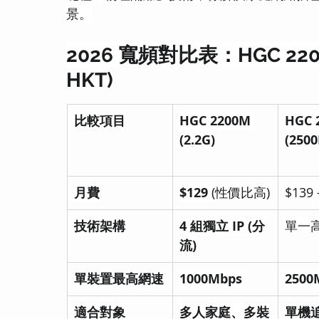
景。
2026 寬頻對比表：HGC 2200M 
HKT)
比較項目
HGC 2200M 
HGC 2
(2.2G)
(250
月費
$129
 (性價比高)
$139 
技術架構
4 組獨立 IP (分
單一
流)
單裝置最高網速
1000Mbps
2500
適合對象
多人家庭、多裝
單機