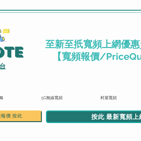
.
至新至扺寬頻上網優惠
ote
【寬頻報價/PriceQu
台
略
5G無線寬頻
村屋寬頻
按此 最新寬頻上網
頻報價 按此