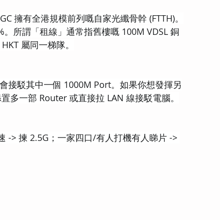
HGC 擁有全港規模前列嘅自家光纖骨幹 (FTTH)。
。所謂「租線」通常指舊樓嘅 100M VDSL 銅
 HKT 屬同一梯隊。
會接駁其中一個 1000M Port。如果你想發揮另
添置多一部 Router 或直接拉 LAN 線接駁電腦。
> 揀 2.5G；一家四口/有人打機有人睇片 -> 