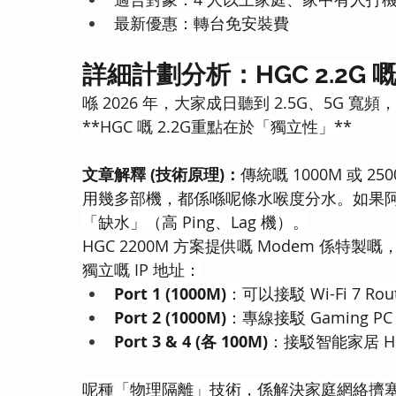
最新優惠：轉台免安裝費
詳細計劃分析：HGC 2.2
喺 2026 年，大家成日聽到 2.5G、5G 寬頻
**HGC 嘅 2.2G重點在於「獨立性」**
文章解釋 (技術原理)：
傳統嘅 1000M 或
用幾多部機，都係喺呢條水喉度分水。如果阿哥開
「缺水」（高 Ping、Lag 機）。
HGC 2200M 方案提供嘅 Modem 係特製嘅，
獨立嘅 IP 地址：
Port 1 (1000M)
：可以接駁 Wi-Fi 7 
Port 2 (1000M)
：專線接駁 Gaming PC
Port 3 & 4 (各 100M)
：接駁智能家居 H
呢種「物理隔離」技術，係解決家庭網絡擠