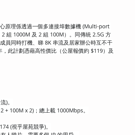
核心原理係透過一個多連接埠數據機 (Multi-port 
2 組 1000M 及 2 組 100M）。同傳統 2.5G 方
家庭成員同時打機、睇 8K 串流及居家辦公時互不干
26 年，此計劃憑藉高性價比（公屋報價約 $119）及
】
分流)。
 + 100M x 2)；總上載 1000Mbps。
$174 (視乎屋苑競爭)。
有人睇片、需要多個 IP 的用戶。