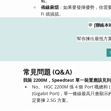
載。
佈線麻煩
：如果要發揮優勢，你需要由 
Fi 就搞掂。
💬 
[聯絡本
幫你揀出最抵方
常見問題 (Q&A) 
我裝 2200M，Speedtest 單一裝置應該見到 
No。 HGC 2200M 係 4 個 Port 嘅總
(Gigabit Port)，單一條線最高只會顯
定要揀 2.5G 方案。