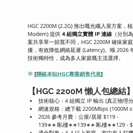
HGC 2200M (2.2G) 推出嘅光纖入屋方案，
Modem) 提供 
4 組獨立實體 IP 連線
（分別為 
案共享單一頻寬不同，HGC 2200M 確保
擾，有效降低網絡延遲 (Latency)。喺 20
技術獨特性，成為多人家庭嘅主流選擇。
💬
[
聯絡本站HGC專業銷售代表
]
【HGC 2200M 懶人包總結
技術核心：4 組獨立 IP 輸出 (真正物理
網速規格：總下載 2200Mbps (1000M x 2
2026 參考月費：公屋/居屋 $119 -
139∗∗∣私樓∗∗139∗∗∣私樓∗∗129 - 
適合對象：4 人以上家庭、家中有人打機