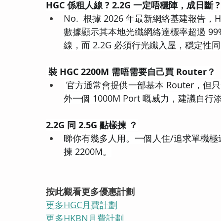
HGC 係租人線 ? 2.2G 一定唔穩陣，成日斷 ?
No.  根據 2026 年最新網絡基建報告，
數據顯示其本地光纖網絡達標率超過 99%
線，而 2.2G 必須行光纖入屋，穩定性同
 裝 HGC 2200M 需唔需要自己買 Router？
 官方通常會提供一部基本 Router，但只
外一個 1000M Port 嘅威力，建議自行
2.2G 同 2.5G 點樣揀 ？
睇你有幾多人用。一個人住/追求單機極速 -
揀 2200M。
按此觀看更多優惠計劃
更多HGC月費計劃
更多HKBN月費計劃