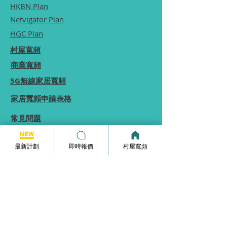
HKBN Plan
Netvigator Plan
HGC Plan
村屋寬頻
商業寬頻
5G無線家居寬頻
家居寬頻申請表格
常見問題
使用條款
最新計劃
即時報價
村屋寬頻
本網站為一個分享平台, 本網站分享的服務計劃
內容, 均由本網站向相關電訊商街站銷售員查詢
及提供, 本網站不保證於網站內顯示的服務計劃
內容均完全準確.
本網站內所顯示的計劃內容等資訊僅能供
參考,
實際收費及優惠由供應商決定.
如你發現本網站分享的服務計劃內容有錯誤, 歡