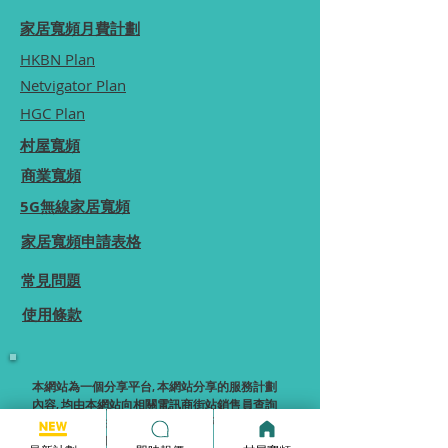
家居寬頻月費計劃
HKBN Plan
Netvigator Plan
HGC Plan
村屋寬頻
商業寬頻
5G無線家居寬頻
家居寬頻申請表格
常見問題
使用條款
本網站為一個分享平台, 本網站分享的服務計劃
內容, 均由本網站向相關電訊商街站銷售員查詢
及提供, 本網站不保證於網站內顯示的服務計劃
內容均完全準確.