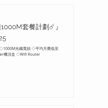
1000M套餐計劃☄️』
25
r機頂盒 ◇Wifi Router