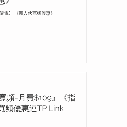
惠》
GC環電】 《新入伙寛頻優惠》
寬頻-月費$109』《指
優惠連TP Link
r》