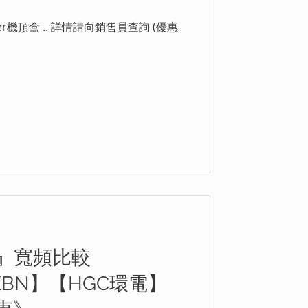
er機頂盒 .. 詳情請向銷售員查詢 (優惠
 』寬頻比較
KBN】【HGC環電】