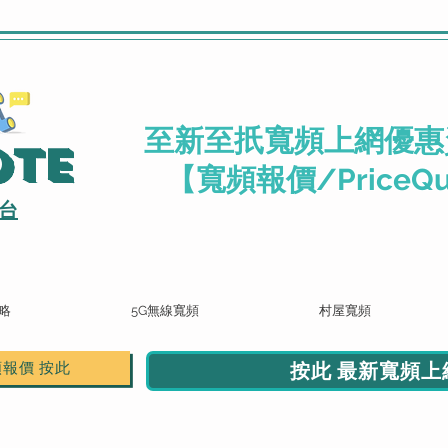
.
至新至扺寬頻上網優惠
ote
【寬頻報價/PriceQu
台
略
5G無線寬頻
村屋寬頻
按此 最新寬頻上網
頻報價 按此