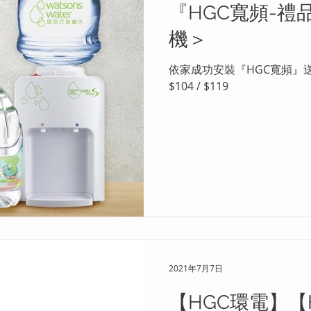
『HGC寬頻-
機＞
依家成功安裝『HGC寬頻』送
$104 / $119
2021年7月7日
【HGC環電】【H