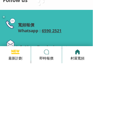
Follow us
寬頻報價
Whatsapp :
6590 2521
info@broadband-pricequote.com
最新計劃
即時報價
村屋寬頻
家居寬頻月費計劃
HKBN Plan
Netvigator Plan
HGC Plan
村屋寬頻
商業寬頻
5G無線家居寬頻
家居寬頻申請表格