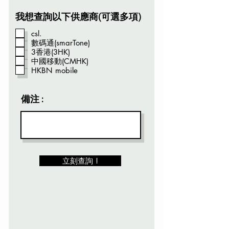
我想查詢以下供應商(可選多項)
csl.
數碼通(smarTone)
3香港(3HK)
中國移動(CMHK)
HKBN mobile
備注 :
立刻查詢 !