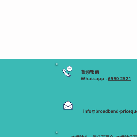
寬頻報價
Whatsapp :
6590 2521
info@broadband-pricequ