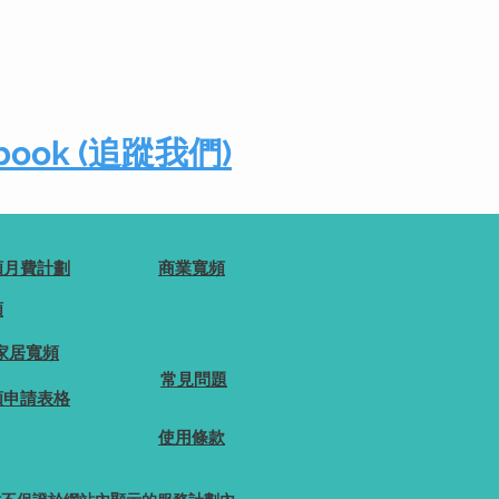
cebook (追蹤我們)
頻月費計劃
商業寬頻
頻
家居寬頻
常見問題
頻申請表格
使用條款