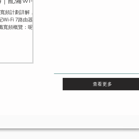
｜配備Wi-Fi
Plan B：$108/48個月、Plan C：$118
安裝費
光纖寬頻計劃詳解，月
個月）提供**300GB或500GB全速數
配Wi-Fi 7路由器免
**，其後轉為4.5G無限任用，適合預算
M光纖寬頻概覽：呢個
或用量中等的用戶。高階計劃（Plan 
供獨享2500M下
$198/30個月免6個月、Plan E：$158/
頂級網速嘅家庭或
月、Plan F：$238/30個月免6個月）
需要全屋覆蓋嘅大
5G全速真無限，全程不設FUP限速，適
括免費安裝、配備
用量家庭及追求極致速度的用戶。 路由
（TP-Link Deco
面，Plan A-D配備Wi-Fi 6路由器，Plan 
技術 , 全屋無縫覆蓋。
則升級至最新Wi-Fi 7路由器，提供更低
、網速、設備及額
及更強多裝置連接能力。所有路由器均
查看更多
價比同靈活性。
機費，合約期間無需額外支付租賃費