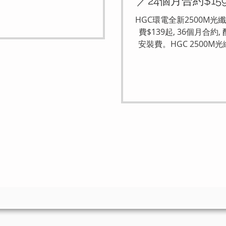
／24個月合約$159
7 Router 好貴；第二，屋企大有死
7技術免
Router 搞唔掂。根據「寬頻報價
HGC環電全新2500M
Quote」最新獲取嘅優惠情報，香港
費$139起, 36個月合約, 
BN) 針對 2500M 市場推出咗一個
安裝費。HGC 2500
嘅 $149 快閃組合！呢個 Plan
服務利用先進光纖技術，提
點係「硬軟件全包」：月費除咗包
載/上載速度，適合追求
光纖同 24 個月家居電話，仲破天荒
小型辦公室，尤其係住喺
Wi-Fi 7 路由器（合約完結免歸
單位或村屋。計劃特點包
 年保養）。如果你住過千呎大單位
最新Wi-Fi 7 Mesh路由器
，今次嘅增值選項絕對係福音。你
BE25），最新Wi-Fi 7
 $40，就可以將贈品升級做覆蓋
以下比較各合約期嘅月費
Deco BE25 子母機（同樣免歸
外服務，幫助你權衡性
而針對鍾意煲劇嘅家庭，只需加
就可以包辦一年四大串流平台（包括
 Netflix, 愛奇藝, myTV 等）。我哋
簡單嘅文字，同你計計呢條數到底
你一秒揀出最完美嘅 2026 轉台