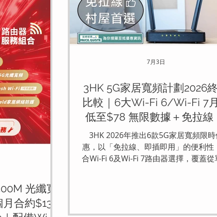
7月3日
3HK 5G家居寬頻計劃2026
比較｜6大Wi-Fi 6/Wi-Fi 7
低至$78 無限數據＋免拉線
個Plan最啱你？
3HK 2026年推出6款5G家居寬頻限時
惠，以「免拉線、即插即用」的便利性
合Wi-Fi 6及Wi-Fi 7路由器選擇，覆蓋
輕量用家到家庭極高用量的所有場景。
由$78**起，最長提供48個月合約，部
500M 光纖寬
劃更設有「免6個月月費」優惠，平均
月合約$139
低至**$158即可享5G全速真無限。 數
排方面，入門計劃（Plan A：$78/48