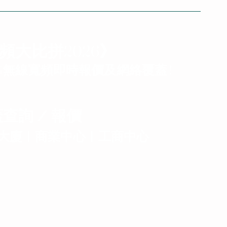
頻大比拼2026》
G無線寬頻即時報價及網絡覆蓋 !
查詢 / 報價
大廈︱商業中心︱工商中心