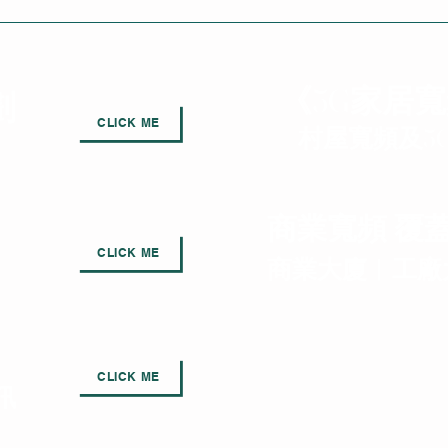
《5G家居寬
劃
CLICK ME
村屋寬頻及5
。
商業寬頻 覆蓋
CLICK ME
商業大廈︱工廠
CLICK ME
訊