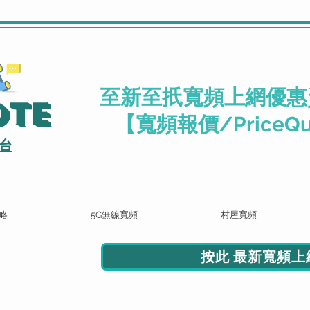
.
至新至扺寬頻上網優惠
ote
【寬頻報價/PriceQu
台
略
5G無線寬頻
村屋寬頻
按此 最新寬頻上網
頻報價 按此