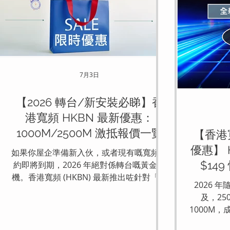
7月3日
【2026 轉台/新安裝必睇】香
港寬頻 HKBN 最新優惠：
1000M/2500M 激抵報價一覽
【香港
優惠】 
如果你屋企準備新入伙，或者現有嘅寬頻合
$149
約即將到期，2026 年絕對係轉台嘅黃金時
機。香港寬頻 (HKBN) 最新推出咗針對「新
Ro
2026 年
安裝」及「轉台客」嘅指定公私樓快閃優
及，250
惠，主打「免安裝費」同埋「送豐富禮
1000M
品」，幫用戶大幅降低轉台成本。喺今次嘅
客轉台時
快閃優惠中，最吸睛嘅必定係 $98 嘅