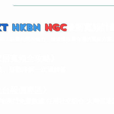
KT
/
HKBN
/
HGC
最新寬頻計
站上耗費時間和精力，快速獲取最合適的寬頻方案
家居寬頻全攻略》
裝、疑難排解一次過解答
上台報價專區
》
內地澳門免費數據/任用社交組合/大灣區通