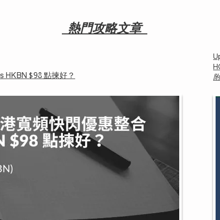
熱門攻略文章
U
H
 HKBN $98 點揀好？
附