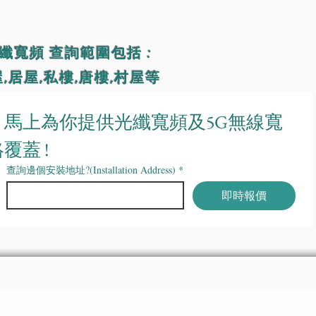
6590-2521
報價
纖寬頻 查詢範圍包括 :
,居屋,私樓,唐樓,村屋等
馬上為你提供光纖寬頻及5G無線寬
覆蓋 !
查詢邊個安裝地址?(Installation Address)
*
即時報價